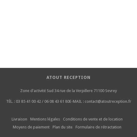
ATOUT RECEPTION
Zone d'activité Sud
34 rue de la Verpillere
71100 Sevrey
TÉL. :
03 85 41 00 42 / 06 08 43 61 80
E-MAIL :
contact@atoutreception.fr
Livraison
Mentions légales
Conditions de vente et de location
Moyens de paiement
Plan du site
Formulaire de rétractation