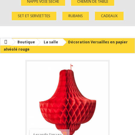
NAPPE VOIE SÈCHE
CHEMIN DE TABLE
SET ET SERVIETTES
RUBANS
CADEAUX
Boutique
La salle
Décoration Versailles en papier
alvéolé rouge
Agrandir l'image