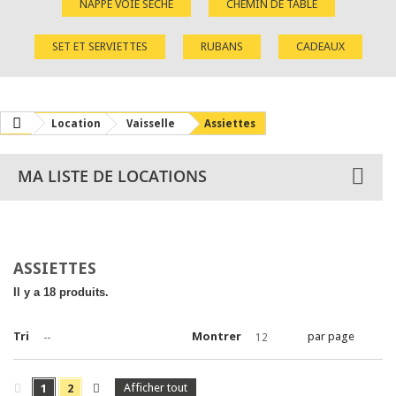
NAPPE VOIE SÈCHE
CHEMIN DE TABLE
SET ET SERVIETTES
RUBANS
CADEAUX
Location
Vaisselle
Assiettes
MA LISTE DE LOCATIONS
ASSIETTES
Il y a 18 produits.
Tri
Montrer
par page
--
12
Afficher tout
1
2