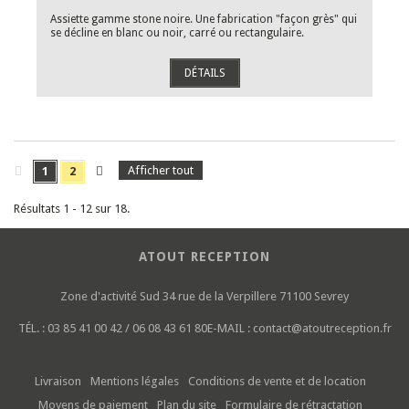
Assiette gamme stone noire. Une fabrication "façon grès" qui
se décline en blanc ou noir, carré ou rectangulaire.
DÉTAILS
Afficher tout
1
2
Résultats 1 - 12 sur 18.
ATOUT RECEPTION
Zone d'activité Sud
34 rue de la Verpillere
71100 Sevrey
TÉL. :
03 85 41 00 42 / 06 08 43 61 80
E-MAIL :
contact@atoutreception.fr
Livraison
Mentions légales
Conditions de vente et de location
Moyens de paiement
Plan du site
Formulaire de rétractation