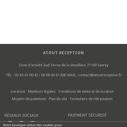
ATOUT RECEPTION
Zone d'activité Sud
34 rue de la Verpillere
71100 Sevrey
TÉL. :
03 85 41 00 42 / 06 08 43 61 80
E-MAIL :
contact@atoutreception.fr
Livraison
Mentions légales
Conditions de vente et de location
Moyens de paiement
Plan du site
Formulaire de rétractation
PAIEMENT SÉCURISÉ
RÉSEAUX SOCIAUX
Notre boutique utilise des cookies pour