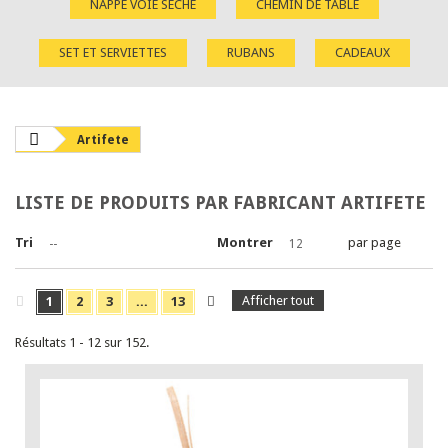
NAPPE VOIE SÈCHE
CHEMIN DE TABLE
SET ET SERVIETTES
RUBANS
CADEAUX
Artifete
LISTE DE PRODUITS PAR FABRICANT ARTIFETE
Tri
Montrer
par page
--
12
Afficher tout
1
2
3
...
13
Résultats 1 - 12 sur 152.