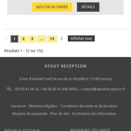
AJOUTER AU PANIER
DÉTAILS
Afficher tout
1
2
3
...
13
Résultats 1 - 12 sur 152.
ATOUT RECEPTION
Zone d'activité Sud
34 rue de la Verpillere
71100 Sevrey
TÉL. :
03 85 41 00 42 / 06 08 43 61 80
E-MAIL :
contact@atoutreception.fr
Livraison
Mentions légales
Conditions de vente et de location
Moyens de paiement
Plan du site
Formulaire de rétractation
PAIEMENT SÉCURISÉ
RÉSEAUX SOCIAUX