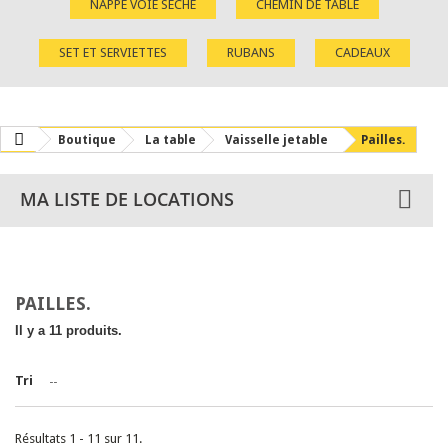
NAPPE VOIE SÈCHE
CHEMIN DE TABLE
SET ET SERVIETTES
RUBANS
CADEAUX
Boutique
La table
Vaisselle jetable
Pailles.
MA LISTE DE LOCATIONS
PAILLES.
Il y a 11 produits.
Tri
--
Résultats 1 - 11 sur 11.