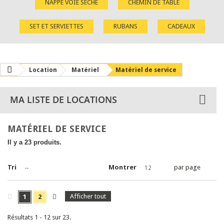
NAPPE VOIE SÈCHE
CHEMIN DE TABLE
SET ET SERVIETTES
RUBANS
CADEAUX
Location
Matériel
Matériel de service
MA LISTE DE LOCATIONS
MATÉRIEL DE SERVICE
Il y a 23 produits.
Tri
Montrer
par page
--
12
Afficher tout
1
2
Résultats 1 - 12 sur 23.