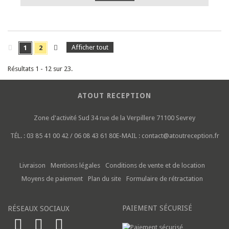
Afficher tout
1
2
Résultats 1 - 12 sur 23.
ATOUT RECEPTION
Zone d'activité Sud
34 rue de la Verpillere
71100 Sevrey
TÉL. :
03 85 41 00 42 / 06 08 43 61 80
E-MAIL :
contact@atoutreception.fr
Livraison
Mentions légales
Conditions de vente et de location
Moyens de paiement
Plan du site
Formulaire de rétractation
PAIEMENT SÉCURISÉ
RÉSEAUX SOCIAUX