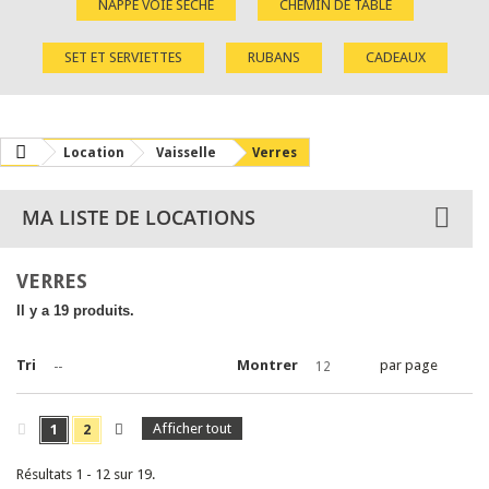
NAPPE VOIE SÈCHE
CHEMIN DE TABLE
SET ET SERVIETTES
RUBANS
CADEAUX
Location
Vaisselle
Verres
MA LISTE DE LOCATIONS
VERRES
Il y a 19 produits.
Tri
Montrer
par page
--
12
Afficher tout
1
2
Résultats 1 - 12 sur 19.