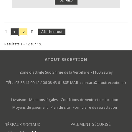
DÉTAILS
Afficher tout
1
2
Résultats 1 - 12 sur 19.
ATOUT RECEPTION
Zone d'activité Sud
34 rue de la Verpillere
71100 Sevrey
TÉL. :
03 85 41 00 42 / 06 08 43 61 80
E-MAIL :
contact@atoutreception.fr
Livraison
Mentions légales
Conditions de vente et de location
Moyens de paiement
Plan du site
Formulaire de rétractation
PAIEMENT SÉCURISÉ
RÉSEAUX SOCIAUX