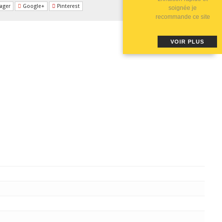
ager
Google+
Pinterest
soignée je
recommande ce site
VOIR PLUS