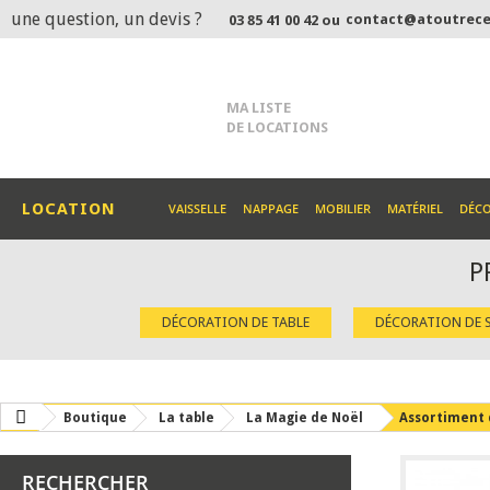
une question, un devis ?
contact@atoutrece
03 85 41 00 42 ou
MA LISTE
DE LOCATIONS
LOCATION
VAISSELLE
NAPPAGE
MOBILIER
MATÉRIEL
DÉC
P
DÉCORATION DE TABLE
DÉCORATION DE S
Boutique
La table
La Magie de Noël
Assortiment d
RECHERCHER