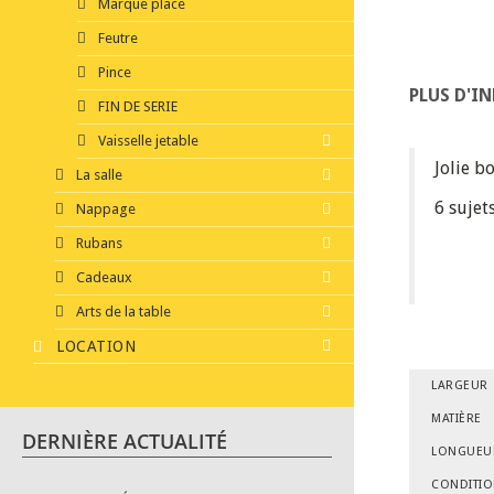
Marque place
Feutre
Pince
PLUS D'I
FIN DE SERIE
Vaisselle jetable
Jolie b
La salle
6 sujet
Nappage
Rubans
Cadeaux
Arts de la table
LOCATION
LARGEUR
MATIÈRE
DERNIÈRE ACTUALITÉ
LONGUEU
CONDITI