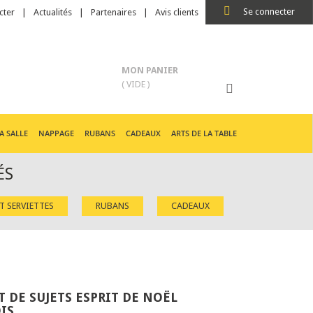
Se connecter
cter
Actualités
Partenaires
Avis clients
MON PANIER
( VIDE )
A SALLE
NAPPAGE
RUBANS
CADEAUX
ARTS DE LA TABLE
ÉS
ET SERVIETTES
RUBANS
CADEAUX
 DE SUJETS ESPRIT DE NOËL
IS