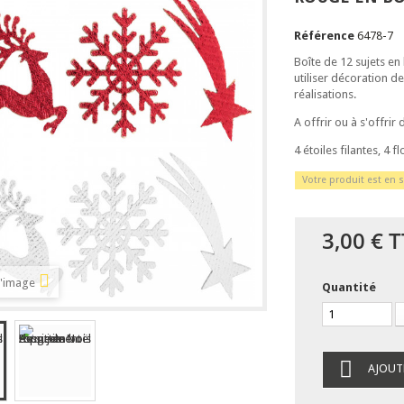
Référence
6478-7
Boîte de 12 sujets en
utiliser décoration d
réalisations.
A offrir ou à s'offrir 
4 étoiles filantes, 4 
Votre produit est en s
3,00 €
T
l'image
Quantité
AJOUT