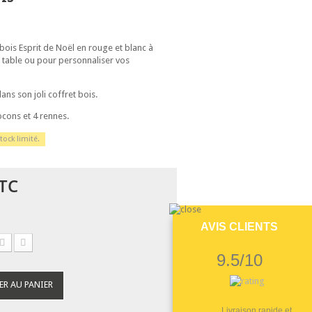
 bois Esprit de Noël en rouge et blanc à
e table ou pour personnaliser vos
dans son joli coffret bois.
flocons et 4 rennes.
tock limité.
TC
AVIS CLIENTS
9.5/10
ER AU PANIER
Livraison rapide et