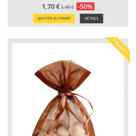
1,70 €
-50%
3,40 €
AJOUTER AU PANIER
DÉTAILS
PROMO !