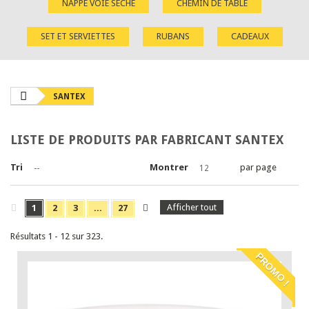
NAPPE VOIE SÈCHE
CHEMIN DE TABLE
SET ET SERVIETTES
RUBANS
CADEAUX
SANTEX
LISTE DE PRODUITS PAR FABRICANT SANTEX
Tri
Montrer
par page
--
12
Afficher tout
1
2
3
...
27
Résultats 1 - 12 sur 323.
PROMO !