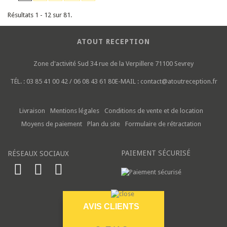
Résultats 1 - 12 sur 81.
ATOUT RECEPTION
Zone d'activité Sud
34 rue de la Verpillere
71100 Sevrey
TÉL. :
03 85 41 00 42 / 06 08 43 61 80
E-MAIL :
contact@atoutreception.fr
Livraison
Mentions légales
Conditions de vente et de location
Moyens de paiement
Plan du site
Formulaire de rétractation
PAIEMENT SÉCURISÉ
RÉSEAUX SOCIAUX
AVIS CLIENTS