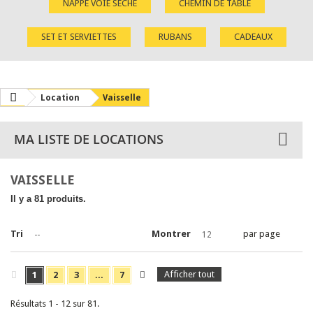
NAPPE VOIE SÈCHE
CHEMIN DE TABLE
SET ET SERVIETTES
RUBANS
CADEAUX
Location
Vaisselle
MA LISTE DE LOCATIONS
VAISSELLE
Il y a 81 produits.
Tri
Montrer
par page
--
12
Afficher tout
1
2
3
...
7
Résultats 1 - 12 sur 81.