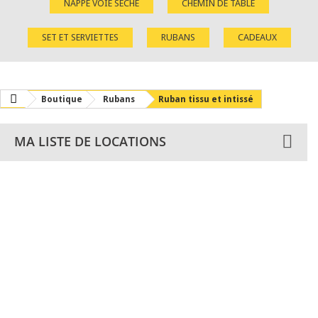
NAPPE VOIE SÈCHE
CHEMIN DE TABLE
SET ET SERVIETTES
RUBANS
CADEAUX
Boutique
Rubans
Ruban tissu et intissé
MA LISTE DE LOCATIONS