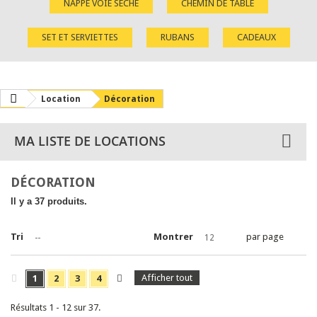
NAPPE VOIE SÈCHE
CHEMIN DE TABLE
SET ET SERVIETTES
RUBANS
CADEAUX
Location
Décoration
MA LISTE DE LOCATIONS
DÉCORATION
Il y a 37 produits.
Tri
Montrer
par page
--
12
Afficher tout
1
2
3
4
Résultats 1 - 12 sur 37.