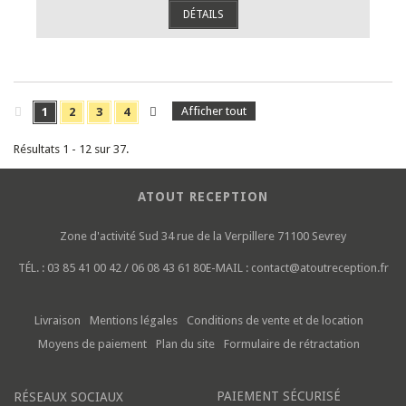
DÉTAILS
Afficher tout
1
2
3
4
Résultats 1 - 12 sur 37.
ATOUT RECEPTION
Zone d'activité Sud
34 rue de la Verpillere
71100 Sevrey
TÉL. :
03 85 41 00 42 / 06 08 43 61 80
E-MAIL :
contact@atoutreception.fr
Livraison
Mentions légales
Conditions de vente et de location
Moyens de paiement
Plan du site
Formulaire de rétractation
PAIEMENT SÉCURISÉ
RÉSEAUX SOCIAUX