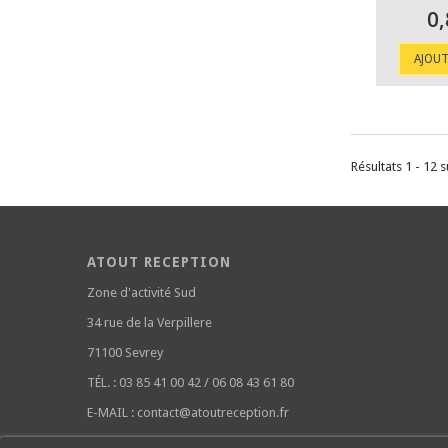
0,
AJOUT
Résultats 1 - 12 s
ATOUT RECEPTION
Zone d'activité Sud
34 rue de la Verpillere
71100 Sevrey
TÉL. :
03 85 41 00 42 / 06 08 43 61 80
E-MAIL :
contact@atoutreception.fr