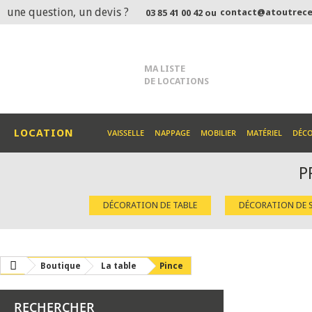
une question, un devis ?
contact@atoutrece
03 85 41 00 42 ou
MA LISTE
DE LOCATIONS
LOCATION
VAISSELLE
NAPPAGE
MOBILIER
MATÉRIEL
DÉC
P
DÉCORATION DE TABLE
DÉCORATION DE S
Boutique
La table
Pince
RECHERCHER