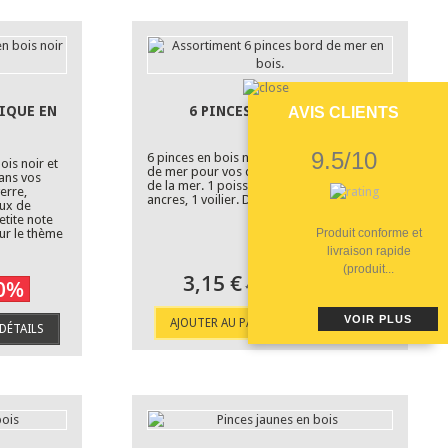
SIQUE EN
6 PINCES BORD DE MER.
AVIS CLIENTS
9.5/10
6 pinces en bois naturel avec sujets bord
ois noir et
de mer pour vos décorations sur le thème
dans vos
de la mer. 1 poisson, 2 hypocampes, 2
erre,
ancres, 1 voilier. Dimensions :1,5 x 4,5 cm.
eux de
etite note
ur le thème
Produit conforme et
livraison rapide
(produit...
3,15 €
-30%
0%
4,50 €
VOIR PLUS
AJOUTER AU PANIER
DÉTAILS
DÉTAILS