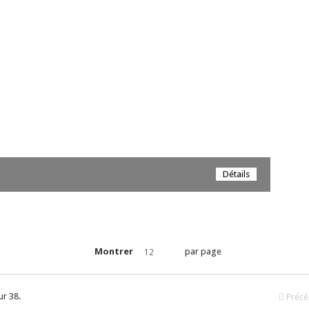
Détails
Montrer
par page
12
ur 38.
Précé