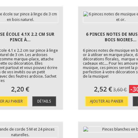
SE ÉCOLE 4.1X 2.2 CM SUR
6 PINCES NOTES DE MU
PINCE À...
BOIS NOIRES...
ole 4.1 x 2.2 cm sur pince à linge
6 pinces notes de musique en b
aturel de 3 cm. Les ardoises
or à utiliser en marque place, 
nt comme marque-place, attache
décorations florales, marque v
ette ou décoration. Elles
cadeaux etc.... Pour les amour
ent partout et vous pouvez écrire
musique, ces pinces seront la p
de vos invités ou un petit
perfection à votre décoration s
vec des feutres ardoise. Sachet
de la musique!
ces
2,20 €
2,52 €
-3
3,60 €
ER AU PANIER
DÉTAILS
AJOUTER AU PANIER