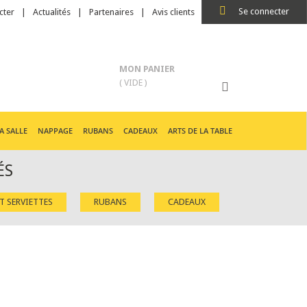
Se connecter
cter
Actualités
Partenaires
Avis clients
MON PANIER
( VIDE )
A SALLE
NAPPAGE
RUBANS
CADEAUX
ARTS DE LA TABLE
ÉS
ET SERVIETTES
RUBANS
CADEAUX