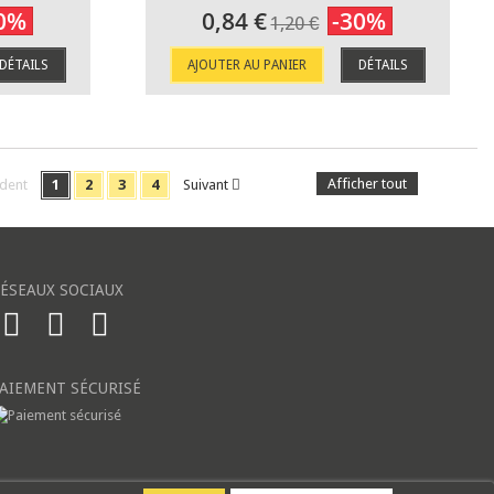
0%
0,84 €
-30%
1,20 €
DÉTAILS
AJOUTER AU PANIER
DÉTAILS
Afficher tout
dent
1
2
3
4
Suivant
ÉSEAUX SOCIAUX
AIEMENT SÉCURISÉ