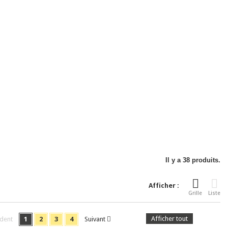
Il y a 38 produits.
Afficher :
Grille
Liste
Afficher tout
dent
1
2
3
4
Suivant