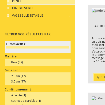
PINCE
FIN DE SERIE
VAISSELLE JETABLE
ARDOI
FILTRER VOS RÉSULTATS PAR
Ardoise éc
en bois n
Filtres actifs :
s'utilise
pour servi
s'accroch
le prénom 
Matière
message a
de 10 piè
Bois
(37)
Dimension
2.5 cm
(17)
AJOUT
3.5 cm
(17)
Conditionnement
A l'unité
(1)
sachet de 6 articles
(1)