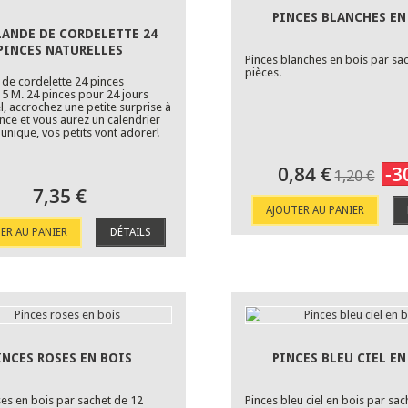
PINCES BLANCHES EN
LANDE DE CORDELETTE 24
PINCES NATURELLES
Pinces blanches en bois par sa
pièces.
 de cordelette 24 pinces
 5 M. 24 pinces pour 24 jours
, accrochez une petite surprise à
nce et vous aurez un calendrier
 unique, vos petits vont adorer!
0,84 €
-3
1,20 €
7,35 €
AJOUTER AU PANIER
ER AU PANIER
DÉTAILS
INCES ROSES EN BOIS
PINCES BLEU CIEL EN
ses en bois par sachet de 12
Pinces bleu ciel en bois par sac