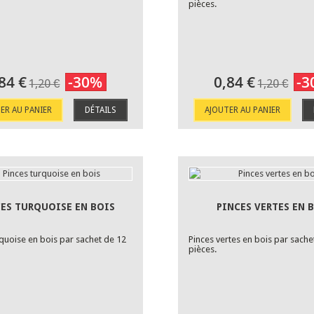
pièces.
84 €
-30%
0,84 €
-3
1,20 €
1,20 €
ER AU PANIER
DÉTAILS
AJOUTER AU PANIER
CES TURQUOISE EN BOIS
PINCES VERTES EN 
rquoise en bois par sachet de 12
Pinces vertes en bois par sache
pièces.