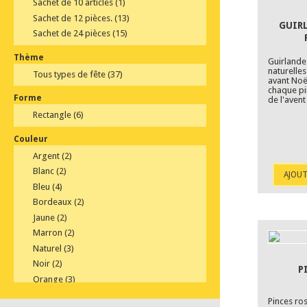
Sachet de 10 articles
(1)
Sachet de 12 pièces.
(13)
GUIR
Sachet de 24 pièces
(15)
Thème
Guirlande
naturelles
Tous types de fête
(37)
avant Noël
chaque pi
Forme
de l'avent
Rectangle
(6)
Couleur
Argent
(2)
Blanc
(2)
AJOUT
Bleu
(4)
Bordeaux
(2)
Jaune
(2)
Marron
(2)
Naturel
(3)
Noir
(2)
P
Orange
(3)
Rose
(2)
Pinces ro