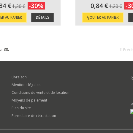
84 €
-30%
0,84 €
-3
1,20 €
1,20 €
ER AU PANIER
DÉTAILS
AJOUTER AU PANIER
ur 38.
Précé
Livraison
R
Mentions légales
Conditions de vente et de location
Moyens de paiement
P
Plan du site
Formulaire de rétractation