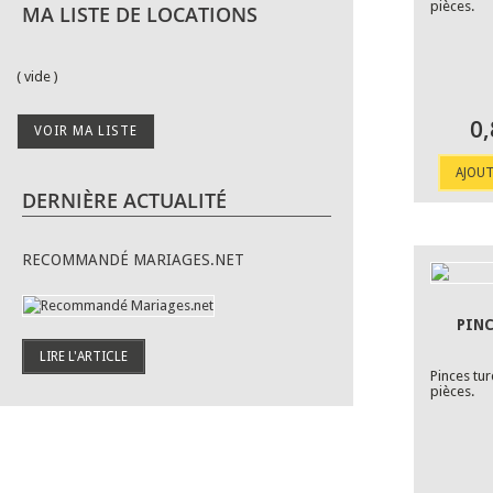
Rose fuchsia
(2)
pièces.
MA LISTE DE LOCATIONS
Rouge
(2)
Vert
(4)
( vide )
Violet
(4)
0,
VOIR MA LISTE
AJOUT
DERNIÈRE ACTUALITÉ
RECOMMANDÉ MARIAGES.NET
PIN
LIRE L'ARTICLE
Pinces tu
pièces.