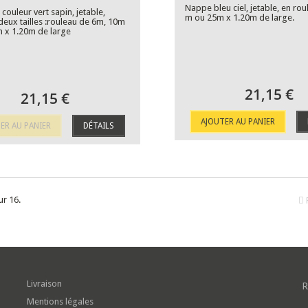
Nappe bleu ciel, jetable, en ro
ouleur vert sapin, jetable,
m ou 25m x 1.20m de large.
deux tailles :rouleau de 6m, 10m
 x 1.20m de large
21,15 €
21,15 €
AJOUTER AU PANIER
ER AU PANIER
DÉTAILS
ur 16.
Livraison
R
Mentions légales