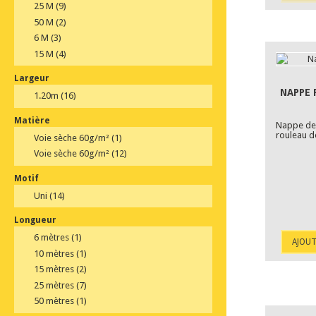
25 M
(9)
50 M
(2)
6 M
(3)
15 M
(4)
Largeur
NAPPE 
1.20m
(16)
Matière
Nappe de 
rouleau d
Voie sèche 60g/m²
(1)
Voie sèche 60g/m²
(12)
Motif
Uni
(14)
Longueur
6 mètres
(1)
AJOUT
10 mètres
(1)
15 mètres
(2)
25 mètres
(7)
50 mètres
(1)