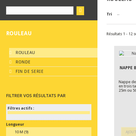
Tri
--
ROULEAU
Résultats 1 - 12 s
ROULEAU
RONDE
NAPPE 
FIN DE SERIE
Nappe de 
en trois t
25m ou 50
FILTRER VOS RÉSULTATS PAR
Filtres actifs :
Longueur
10 M
(9)
AJOUT