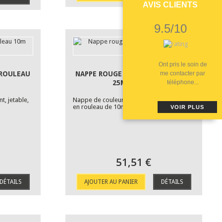
AVIS CLIENTS
9.5/10
Ont pris le soin de
 ROULEAU
NAPPE ROUGE ÉCLATANT ROULEAU
me contacter par
25M JETABLE
téléphone...
t, jetable,
Nappe de couleur rouge éclatant, jetable,
en rouleau de 10mX1.20m.
VOIR PLUS
51,51 €
DÉTAILS
AJOUTER AU PANIER
DÉTAILS