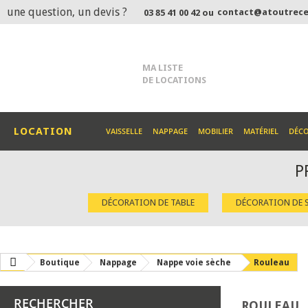
une question, un devis ?
contact@atoutrece
03 85 41 00 42 ou
MA LISTE
DE LOCATIONS
LOCATION
VAISSELLE
NAPPAGE
MOBILIER
MATÉRIEL
DÉC
P
DÉCORATION DE TABLE
DÉCORATION DE S
Boutique
Nappage
Nappe voie sèche
Rouleau
RECHERCHER
ROULEAU