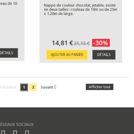
uleau de 10
Nappe de couleur chocolat, jetable, existe
en deux tailles : rouleau de 10m ou de 25m
x 1.20m de large.
14,81 €
-30%
21,15 €
DÉTAILS
AJOUTER AU PANIER
DÉTAILS
Afficher tout
Précédent
1
2
Suivant
ÉSEAUX SOCIAUX