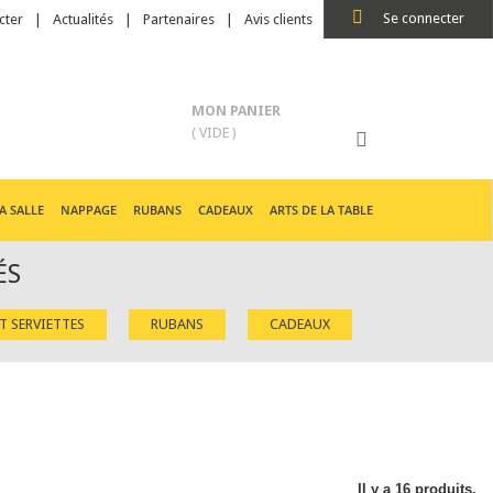
Se connecter
cter
Actualités
Partenaires
Avis clients
MON PANIER
( VIDE )
A SALLE
NAPPAGE
RUBANS
CADEAUX
ARTS DE LA TABLE
ÉS
ET SERVIETTES
RUBANS
CADEAUX
Il y a 16 produits.