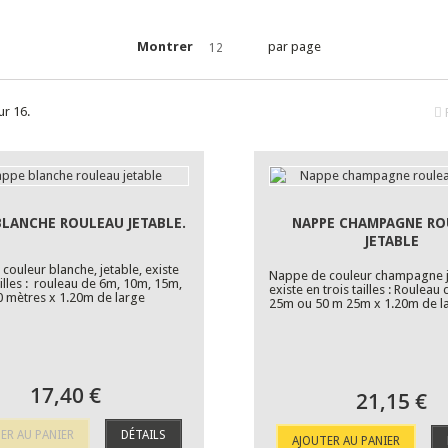
Montrer
par page
12
ur 16.
BLANCHE ROULEAU JETABLE.
NAPPE CHAMPAGNE R
JETABLE
couleur blanche, jetable, existe
Nappe de couleur champagne j
ailles : rouleau de 6m, 10m, 15m,
existe en trois tailles : Rouleau
 mètres x 1.20m de large
25m ou 50 m 25m x 1.20m de l
17,40 €
21,15 €
ER AU PANIER
DÉTAILS
AJOUTER AU PANIER