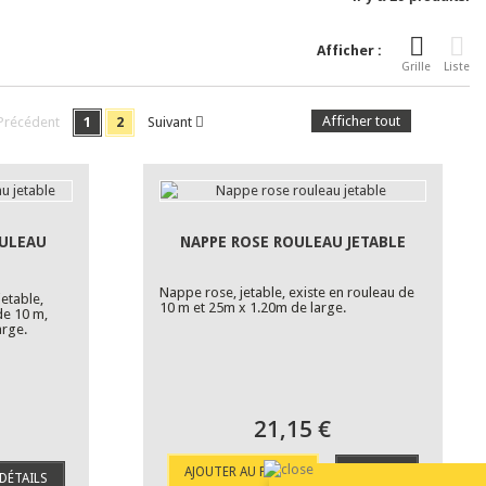
Afficher :
Grille
Liste
Afficher tout
Précédent
1
2
Suivant
OULEAU
NAPPE ROSE ROULEAU JETABLE
Nappe rose, jetable, existe en rouleau de
etable,
10 m et 25m x 1.20m de large.
 de 10 m,
arge.
21,15 €
AJOUTER AU PANIER
DÉTAILS
DÉTAILS