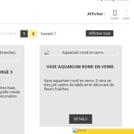
Afficher :
Grille
Liste
Afficher tout
Précédent
1
2
Suivant
VASE AQUARIUM ROND EN VERRE.
ORGÉ 3
.
Vase aquarium rond en verre. Il sera un
très joli centre de table en le décorant de
ches haut.
fleurs fraîches.
upelle ronde
décoration
DÉTAILS