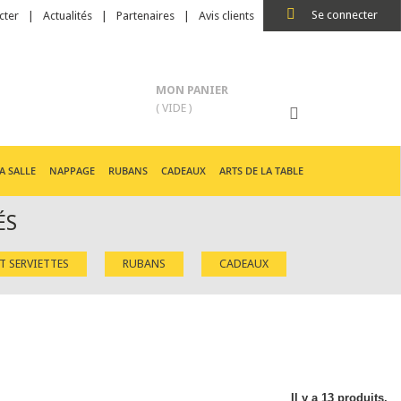
Se connecter
cter
Actualités
Partenaires
Avis clients
MON PANIER
( VIDE )
A SALLE
NAPPAGE
RUBANS
CADEAUX
ARTS DE LA TABLE
ÉS
ET SERVIETTES
RUBANS
CADEAUX
Il y a 13 produits.