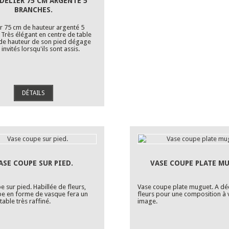
DELIER 75 CM ARGENTÉ 5
BRANCHES.
r 75 cm de hauteur argenté 5
 Très élégant en centre de table
nde hauteur de son pied dégage
 invités lorsqu'ils sont assis.
DÉTAILS
ASE COUPE SUR PIED.
VASE COUPE PLATE M
 sur pied. Habillée de fleurs,
Vase coupe plate muguet. A dé
pe en forme de vasque fera un
fleurs pour une composition à 
table très raffiné.
image.