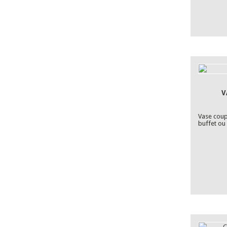
V
Vase coup
buffet ou 