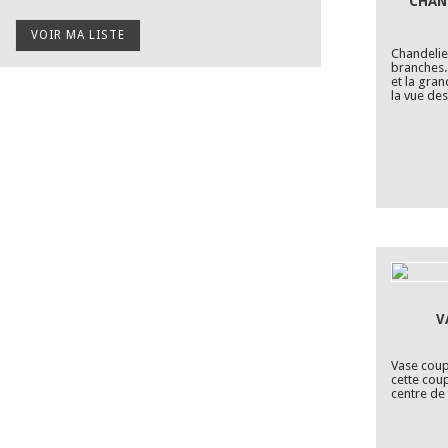
CHAN
VOIR MA LISTE
Chandelie
branches.
et la gra
la vue des
V
Vase coupe
cette cou
centre de 