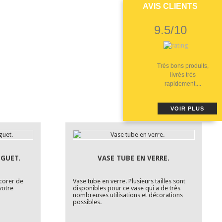
AVIS CLIENTS
9.5/10
Très bons produits,
livrés très
rapidement,...
VOIR PLUS
UGUET.
VASE TUBE EN VERRE.
corer de
Vase tube en verre. Plusieurs tailles sont
votre
disponibles pour ce vase qui a de très
nombreuses utilisations et décorations
possibles.