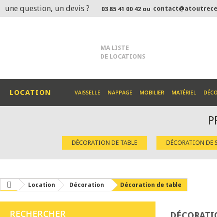
une question, un devis ?
contact@atoutrece
03 85 41 00 42 ou
MA LISTE
DE LOCATIONS
LOCATION
VAISSELLE
NAPPAGE
MOBILIER
MATÉRIEL
DÉC
P
DÉCORATION DE TABLE
DÉCORATION DE S
Location
Décoration
Décoration de table
RECHERCHER
DÉCORATI