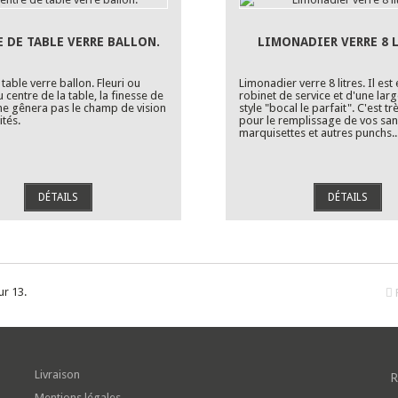
 DE TABLE VERRE BALLON.
LIMONADIER VERRE 8 L
table verre ballon. Fleuri ou
Limonadier verre 8 litres. Il est
 centre de la table, la finesse de
robinet de service et d'une lar
ne gênera pas le champ de vision
style "bocal le parfait". C'est t
ités.
pour le remplissage de vos san
marquisettes et autres punchs...
DÉTAILS
DÉTAILS
ur 13.
Livraison
R
Mentions légales