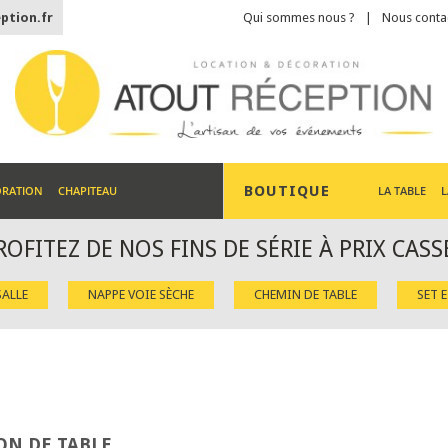
ption.fr
Qui sommes nous ?
Nous conta
BOUTIQUE
ORATION
CHAPITEAU
LA TABLE
L
ROFITEZ DE NOS FINS DE SÉRIE À PRIX CASS
ALLE
NAPPE VOIE SÈCHE
CHEMIN DE TABLE
SET 
ON DE TABLE