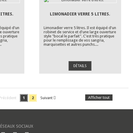
ITRES.
LIMONADIER VERRE 5 LITRES.
 équipé d'un
Limonadier verre 5 litres. Il est équipé d'un
ge ouverture
robinet de service et d'une large ouverture
rès pratique
style "bocal le parfait". C'est très pratique
gria,
pour le remplissage de vos sangria,
.
marquisettes et autres punchs....
DÉTAILS
Afficher tout
Précédent
1
2
Suivant
ÉSEAUX SOCIAUX