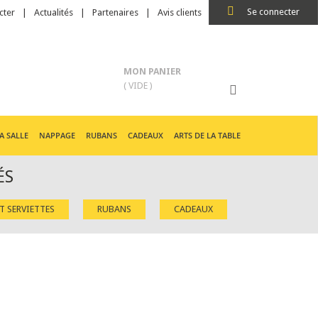
Se connecter
cter
Actualités
Partenaires
Avis clients
MON PANIER
( VIDE )
A SALLE
NAPPAGE
RUBANS
CADEAUX
ARTS DE LA TABLE
ÉS
ET SERVIETTES
RUBANS
CADEAUX