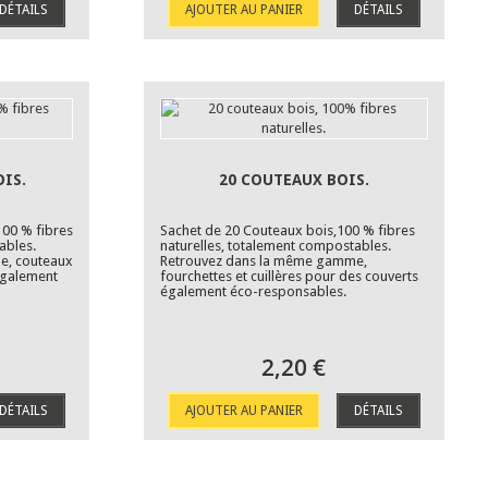
DÉTAILS
AJOUTER AU PANIER
DÉTAILS
IS.
20 COUTEAUX BOIS.
100 % fibres
Sachet de 20 Couteaux bois,100 % fibres
tables.
naturelles, totalement compostables.
e, couteaux
Retrouvez dans la même gamme,
 également
fourchettes et cuillères pour des couverts
également éco-responsables.
2,20 €
DÉTAILS
AJOUTER AU PANIER
DÉTAILS