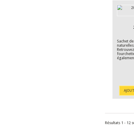
Sachet de 
naturelle
Retrouve
fourchett
également
AJOUT
Résultats 1 - 12 s