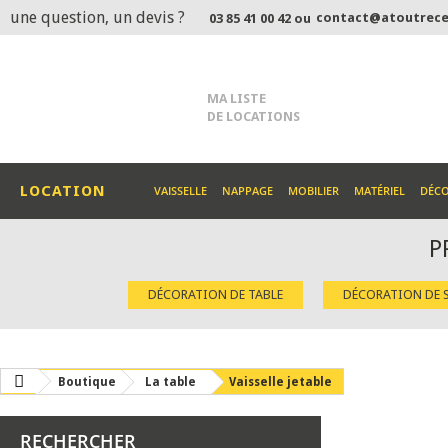
une question, un devis ?
contact@atoutrece
03 85 41 00 42 ou
MA LISTE
DE LOCATIONS
LOCATION
VAISSELLE
NAPPAGE
MOBILIER
MATÉRIEL
DÉC
P
DÉCORATION DE TABLE
DÉCORATION DE S
Boutique
La table
Vaisselle jetable
RECHERCHER