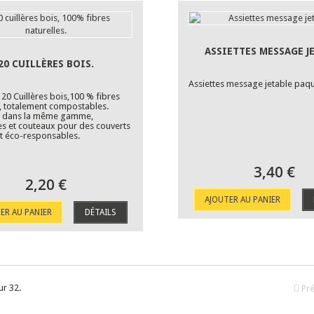
ASSIETTES MESSAGE J
20 CUILLÈRES BOIS.
Assiettes message jetable paq
20 Cuillères bois,100 % fibres
s, totalement compostables.
z dans la même gamme,
es et couteaux pour des couverts
 éco-responsables.
3,40 €
2,20 €
AJOUTER AU PANIER
ER AU PANIER
DÉTAILS
ur 32.
Pr