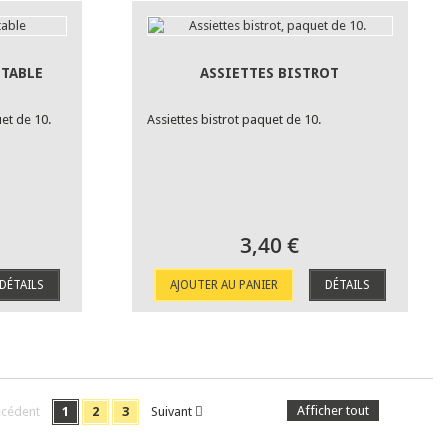
ETABLE
ASSIETTES BISTROT
uet de 10.
Assiettes bistrot paquet de 10.
3,40 €
DÉTAILS
AJOUTER AU PANIER
DÉTAILS
Afficher tout
écédent
1
2
3
Suivant