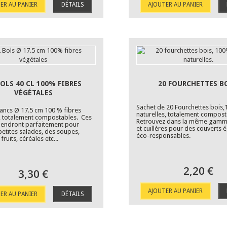
ER AU PANIER
DÉTAILS
AJOUTER AU PANIER
BOLS 40 CL 100% FIBRES
20 FOURCHETTES BO
VÉGÉTALES
Sachet de 20 Fourchettes bois,
lancs Ø 17.5 cm 100 % fibres
naturelles, totalement compos
, totalement compostables. Ces
Retrouvez dans la même gamm
iendront parfaitement pour
et cuillères pour des couverts
petites salades, des soupes,
éco-responsables.
fruits, céréales etc...
2,20 €
3,30 €
AJOUTER AU PANIER
ER AU PANIER
DÉTAILS