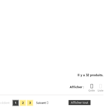
Il y a 32 produits.
Afficher :
Grille
Liste
Afficher tout
écédent
1
2
3
Suivant