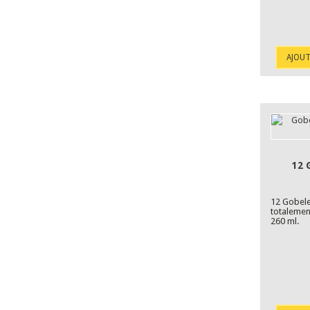
AJOUT
12 
12 Gobele
totaleme
260 ml.