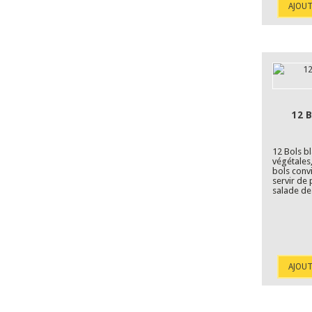
AJOUT
12 
12 Bols b
végétales
bols conv
servir de 
salade de 
AJOUT