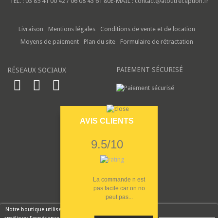
TÉL. :
03 85 41 00 42 / 06 08 43 61 80
E-MAIL :
contact@atoutreception.fr
Livraison
Mentions légales
Conditions de vente et de location
Moyens de paiement
Plan du site
Formulaire de rétractation
PAIEMENT SÉCURISÉ
RÉSEAUX SOCIAUX
AVIS CLIENTS
9.5/10
La commande n est
pas facile car on no
peut pas...
Notre boutique utilise des cookies pour