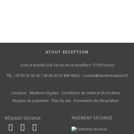
ATOUT RECEPTION
Zone d'activité Sud
34 rue de la Verpillere
71100 Sevrey
TÉL. :
03 85 41 00 42 / 06 08 43 61 80
E-MAIL :
contact@atoutreception.fr
Livraison
Mentions légales
Conditions de vente et de location
Moyens de paiement
Plan du site
Formulaire de rétractation
PAIEMENT SÉCURISÉ
RÉSEAUX SOCIAUX