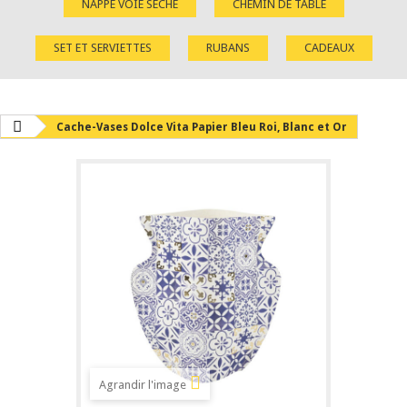
NAPPE VOIE SÈCHE
CHEMIN DE TABLE
SET ET SERVIETTES
RUBANS
CADEAUX
Cache-Vases Dolce Vita Papier Bleu Roi, Blanc et Or
Agrandir l'image