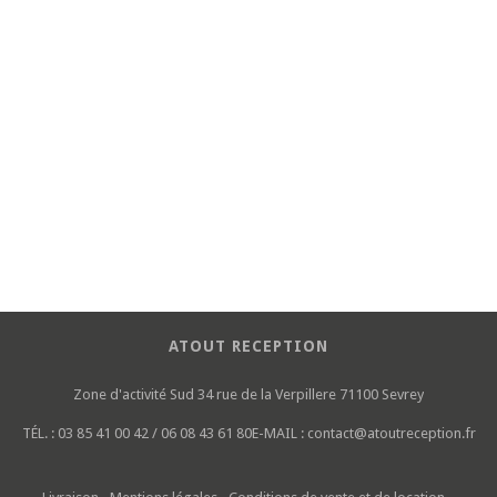
ATOUT RECEPTION
Zone d'activité Sud
34 rue de la Verpillere
71100 Sevrey
TÉL. :
03 85 41 00 42 / 06 08 43 61 80
E-MAIL :
contact@atoutreception.fr