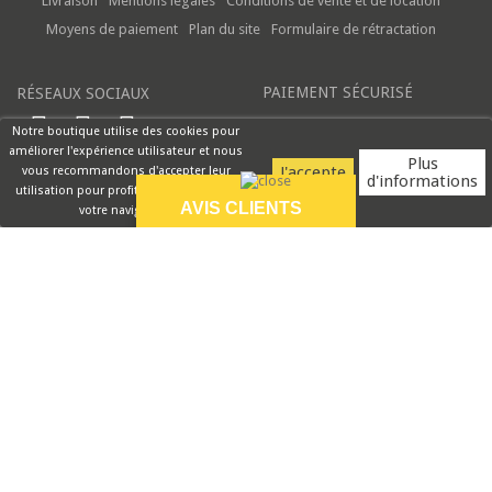
Livraison
Mentions légales
Conditions de vente et de location
Moyens de paiement
Plan du site
Formulaire de rétractation
PAIEMENT SÉCURISÉ
RÉSEAUX SOCIAUX
Notre boutique utilise des cookies pour
améliorer l'expérience utilisateur et nous
Plus
vous recommandons d'accepter leur
d'informations
utilisation pour profiter pleinement de
AVIS CLIENTS
votre navigation.
9.5/10
Commande reçu
rapidement et très
bien emballé
VOIR PLUS
Rouge Cerise