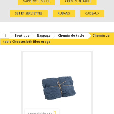
NAPPE VOIE SÈCHE
CHEMIN DE TABLE
SET ET SERVIETTES
RUBANS
CADEAUX
Boutique
Nappage
Chemin de table
Chemin de
table Cheesecloth Bleu orage
Agrandir l'image