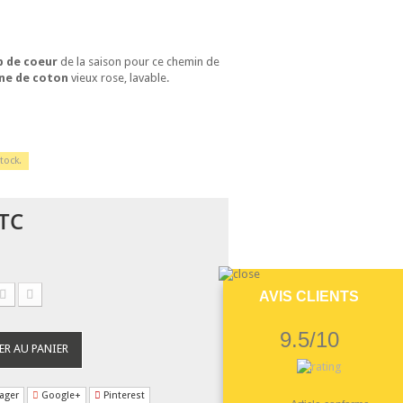
 de coeur
de la saison pour ce chemin de
ne de coton
vieux rose, lavable.
tock.
TC
AVIS CLIENTS
9.5/10
ER AU PANIER
ager
Google+
Pinterest