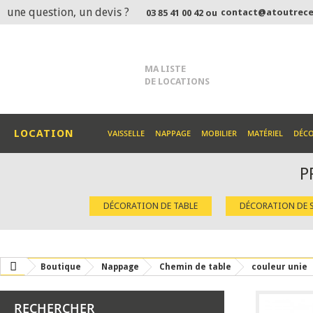
une question, un devis ?
contact@atoutrece
03 85 41 00 42 ou
MA LISTE
DE LOCATIONS
LOCATION
VAISSELLE
NAPPAGE
MOBILIER
MATÉRIEL
DÉC
P
DÉCORATION DE TABLE
DÉCORATION DE S
Boutique
Nappage
Chemin de table
couleur unie
RECHERCHER