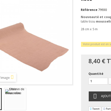
Référence
79930
Nouveauté et coup
table tissu
mousseli
28 cm x 5 m
Votre produit est en s
8,40 €
T
Quantité
l'image
AJOUT
Tweet
Part