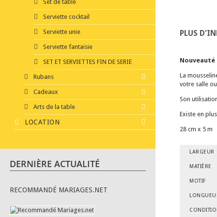
Set de table
Serviette cocktail
Serviette unie
PLUS D'I
Serviette fantaisie
Nouveauté 
SET ET SERVIETTES FIN DE SERIE
La mousseline
Rubans
votre salle o
Cadeaux
Son utilisatio
Arts de la table
Existe en plus
LOCATION
28 cm x 5 m
LARGEUR
DERNIÈRE ACTUALITÉ
MATIÈRE
MOTIF
RECOMMANDÉ MARIAGES.NET
LONGUEU
CONDITI