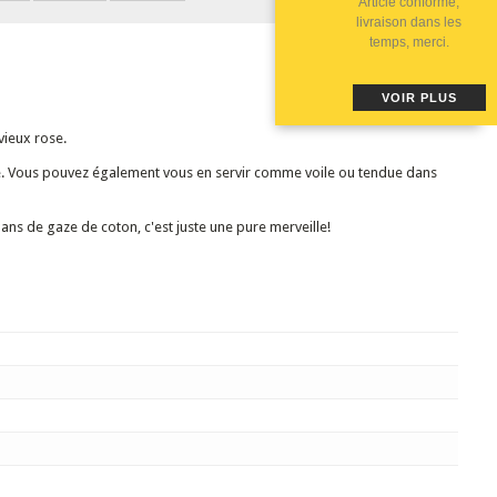
Article conforme,
livraison dans les
temps, merci.
VOIR PLUS
vieux rose.
ble. Vous pouvez également vous en servir comme voile ou tendue dans
ubans de gaze de coton, c'est juste une pure merveille!