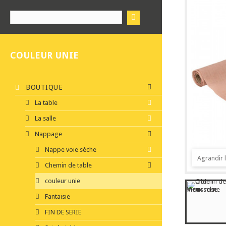
COULEUR UNIE
BOUTIQUE
La table
La salle
Nappage
Nappe voie sèche
Agrandir 
Chemin de table
couleur unie
Fantaisie
FIN DE SERIE