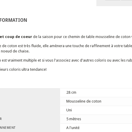
NFORMATION
et coup de coeur
de la saison pour ce chemin de table mousseline de coton 
 de coton est très fluide, elle amènera une touche de raffinement à votre ta
u noeud de chaise.
n est vraiment multiple et si vous l'associez avec d'autres coloris ou avec les r
ieurs coloris ultra tendance!
28 cm
Mousseline de coton
Uni
5 mètres
R
A l'unité
ONNEMENT