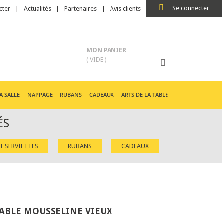
Se connecter
cter
Actualités
Partenaires
Avis clients
MON PANIER
( VIDE )
A SALLE
NAPPAGE
RUBANS
CADEAUX
ARTS DE LA TABLE
ÉS
ET SERVIETTES
RUBANS
CADEAUX
ABLE MOUSSELINE VIEUX