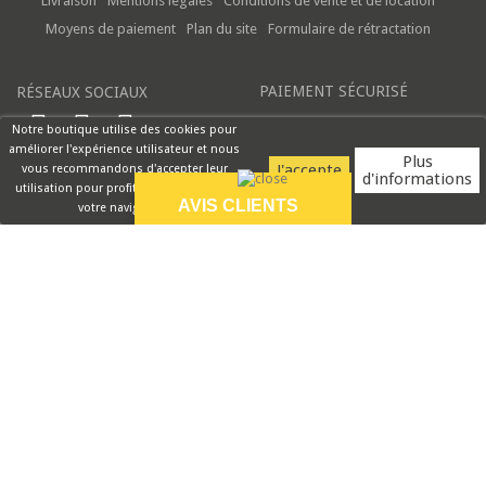
Livraison
Mentions légales
Conditions de vente et de location
Moyens de paiement
Plan du site
Formulaire de rétractation
PAIEMENT SÉCURISÉ
RÉSEAUX SOCIAUX
Notre boutique utilise des cookies pour
améliorer l'expérience utilisateur et nous
Plus
vous recommandons d'accepter leur
d'informations
utilisation pour profiter pleinement de
AVIS CLIENTS
votre navigation.
9.5/10
Site facilement
accessible. Livraison
rapide
VOIR PLUS
Rouge Cerise