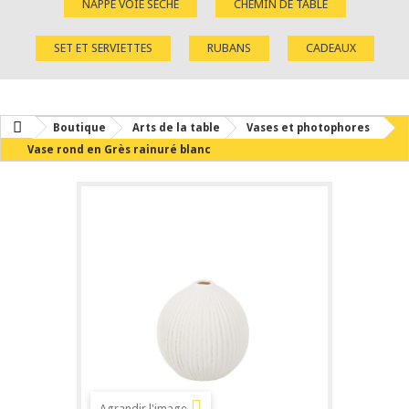
NAPPE VOIE SÈCHE
CHEMIN DE TABLE
SET ET SERVIETTES
RUBANS
CADEAUX
Boutique
Arts de la table
Vases et photophores
Vase rond en Grès rainuré blanc
Agrandir l'image