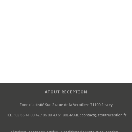
ATOUT RECEPTION
Zone d'activité Sud
34 rue de la Verpillere
71100 Sevrey
TÉL. :
03 85 41 00 42 / 06 08 43 61 80
E-MAIL :
contact@atoutreception.fr