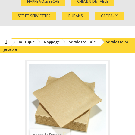
NAPPE VOIE SÈCHE
CHEMIN DE TABLE
SET ET SERVIETTES
RUBANS
CADEAUX
Boutique
Nappage
Serviette unie
Serviette or
jetable
Agrandir l'image