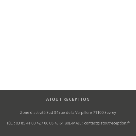
ATOUT RECEPTION
Zone d'activité Sud
34 rue de la Verpillere
71100 Sevrey
TÉL. :
03 85 41 00 42 / 06 08 43 61 80
E-MAIL :
contact@atoutreception.fr