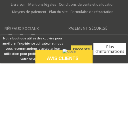
Livraison
Mentions légales
Conditions de vente et de location
Moyens de paiement
Plan du site
Formulaire de rétractation
PAIEMENT SÉCURISÉ
RÉSEAUX SOCIAUX
Notre boutique utilise des cookies pour
améliorer l'expérience utilisateur et nous
Plus
vous recommandons d'accepter leur
d'informations
utilisation pour profiter pleinement de
AVIS CLIENTS
votre navigation.
9.5/10
Réception rapide et
produit très bien
emballé ....
VOIR PLUS