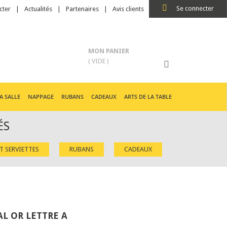
Se connecter
cter
Actualités
Partenaires
Avis clients
MON PANIER
( VIDE )
A SALLE
NAPPAGE
RUBANS
CADEAUX
ARTS DE LA TABLE
ÉS
ET SERVIETTES
RUBANS
CADEAUX
L OR LETTRE A