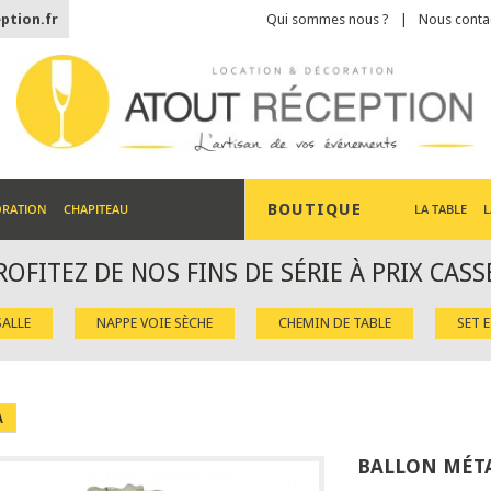
ption.fr
Qui sommes nous ?
Nous conta
BOUTIQUE
ORATION
CHAPITEAU
LA TABLE
L
ROFITEZ DE NOS FINS DE SÉRIE À PRIX CASS
ALLE
NAPPE VOIE SÈCHE
CHEMIN DE TABLE
SET 
A
BALLON MÉTA