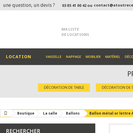
une question, un devis ?
contact@atoutrece
03 85 41 00 42 ou
MA LISTE
DE LOCATIONS
LOCATION
VAISSELLE
NAPPAGE
MOBILIER
MATÉRIEL
DÉC
P
DÉCORATION DE TABLE
DÉCORATION DE S
Boutique
La salle
Ballons
Ballon métal or lettre 
RECHERCHER