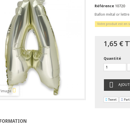
Référence
10720
Ballon métal or lettr
Votre produit est en s
1,65 €
T
Quantité
AJOUT
l'image
Tweet
Part
NFORMATION