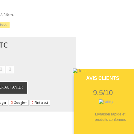
e A 36cm.
tock.
TC
AVIS CLIENTS
ER AU PANIER
9.5/10
ager
Google+
Pinterest
Livraison rapide et
produits conformes