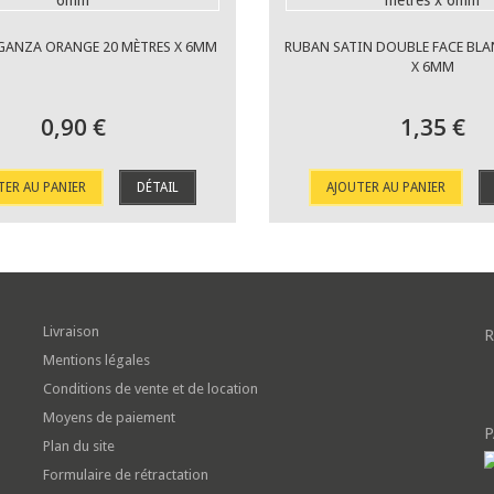
GANZA ORANGE 20 MÈTRES X 6MM
RUBAN SATIN DOUBLE FACE BLA
X 6MM
0,90 €
1,35 €
TER AU PANIER
DÉTAIL
AJOUTER AU PANIER
Livraison
R
Mentions légales
Conditions de vente et de location
Moyens de paiement
P
Plan du site
Formulaire de rétractation