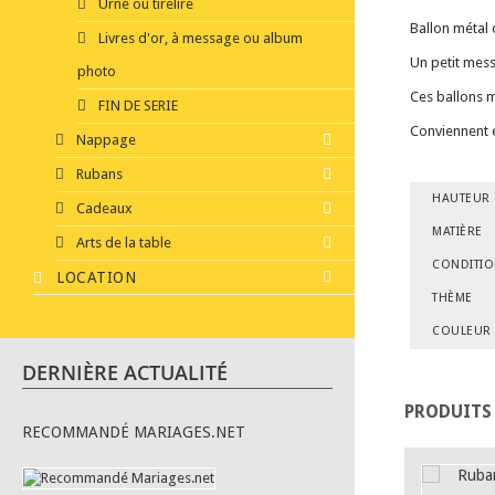
Urne ou tirelire
Ballon métal 
Livres d'or, à message ou album
Un petit mess
photo
Ces ballons m
FIN DE SERIE
Conviennent é
Nappage
Rubans
HAUTEUR
Cadeaux
MATIÈRE
Arts de la table
CONDITI
LOCATION
THÈME
COULEUR
DERNIÈRE ACTUALITÉ
PRODUITS
RECOMMANDÉ MARIAGES.NET