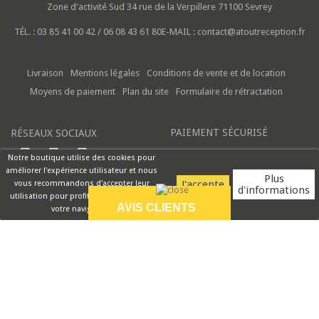
Zone d'activité Sud
34 rue de la Verpillere
71100 Sevrey
TÉL. :
03 85 41 00 42 / 06 08 43 61 80
E-MAIL :
contact@atoutreception.fr
Livraison
Mentions légales
Conditions de vente et de location
Moyens de paiement
Plan du site
Formulaire de rétractation
PAIEMENT SÉCURISÉ
RÉSEAUX SOCIAUX
Notre boutique utilise des cookies pour
améliorer l'expérience utilisateur et nous
Plus
vous recommandons d'accepter leur
d'informations
utilisation pour profiter pleinement de
AVIS CLIENTS
votre navigation.
9.5/10
Bon produit c est ce
que je voulais Merci