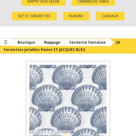
NAPPE VOIE SÈCHE
CHEMIN DE TABLE
SET ET SERVIETTES
RUBANS
CADEAUX
Boutique
Nappage
Serviette fantaisie
20
Serviettes jetables Paviot ST JACQUES BLEU
Agrandir l'image