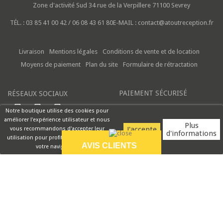
Zone d'activité Sud
34 rue de la Verpillere
71100 Sevrey
TÉL. :
03 85 41 00 42 / 06 08 43 61 80
E-MAIL :
contact@atoutreception.fr
Livraison
Mentions légales
Conditions de vente et de location
Moyens de paiement
Plan du site
Formulaire de rétractation
PAIEMENT SÉCURISÉ
RÉSEAUX SOCIAUX
Notre boutique utilise des cookies pour
améliorer l'expérience utilisateur et nous
Plus
vous recommandons d'accepter leur
d'informations
utilisation pour profiter pleinement de
AVIS CLIENTS
votre navigation.
9.5/10
Réception rapide et
produit très bien