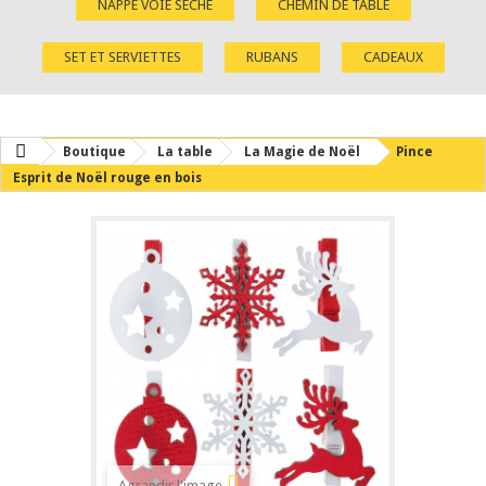
NAPPE VOIE SÈCHE
CHEMIN DE TABLE
SET ET SERVIETTES
RUBANS
CADEAUX
Boutique
La table
La Magie de Noël
Pince
Esprit de Noël rouge en bois
Agrandir l'image