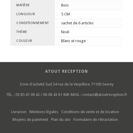
Bois
MATIÈRE
5 CM
LONGUEUR
sachet de 6 articles
CONDITIONNEMENT
Noël
THÈME
Blanc et rouge
COULEUR
ATOUT RECEPTION
Zone d'activité Sud
34 rue de la Verpillere
71100 Sevrey
TÉL. :
03 85 41 00 42 / 06 08 43 61 80
E-MAIL :
contact@atoutreception.fr
Livraison
Mentions légales
Conditions de vente et de location
Moyens de paiement
Plan du site
Formulaire de rétractation