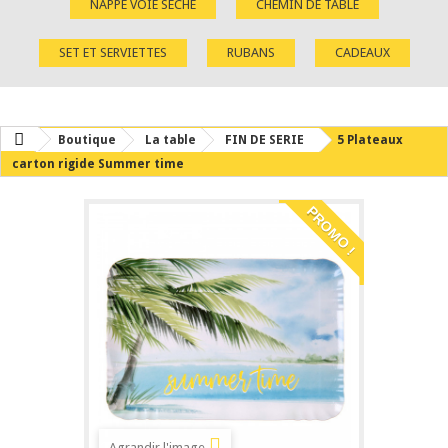
NAPPE VOIE SÈCHE
CHEMIN DE TABLE
SET ET SERVIETTES
RUBANS
CADEAUX
Boutique
La table
FIN DE SERIE
5 Plateaux
carton rigide Summer time
PROMO !
Agrandir l'image