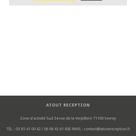
ATOUT RECEPTION
Zone d'activité Sud
34 rue de la Verpillere
71100 Sevrey
TÉL. :
03 85 41 00 42 / 06 08 43 61 80
E-MAIL :
contact@atoutreception.fr