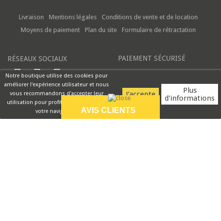
Livraison
Mentions légales
Conditions de vente et de location
Moyens de paiement
Plan du site
Formulaire de rétractation
PAIEMENT SÉCURISÉ
RÉSEAUX SOCIAUX
Notre boutique utilise des cookies pour
améliorer l'expérience utilisateur et nous
Plus
vous recommandons d'accepter leur
d'informations
utilisation pour profiter pleinement de
AVIS CLIENTS
votre navigation.
9.5/10
La commande n est
pas facile car on no
peut pas...
VOIR PLUS