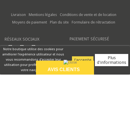
Livraison
Mentions légales
Conditions de vente et de location
Moyens de paiement
Plan du site
Formulaire de rétractation
PAIEMENT SÉCURISÉ
RÉSEAUX SOCIAUX
Notre boutique utilise des cookies pour
améliorer l'expérience utilisateur et nous
Plus
vous recommandons d'accepter leur
d'informations
utilisation pour profiter pleinement de
AVIS CLIENTS
votre navigation.
9.5/10
Réception rapide et
produit très bien
emballé ....
VOIR PLUS