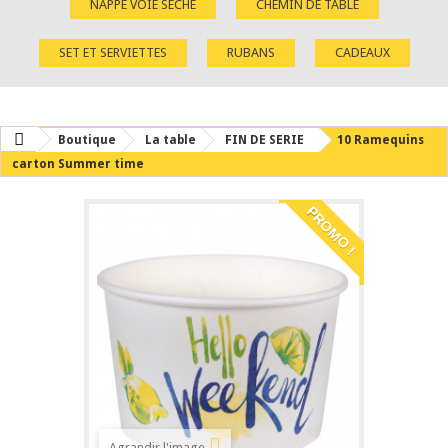
NAPPE VOIE SÈCHE
CHEMIN DE TABLE
SET ET SERVIETTES
RUBANS
CADEAUX
Boutique
La table
FIN DE SERIE
10 Ramequins
carton Summer time
PROMO !
Agrandir l'image