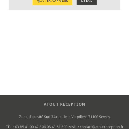
AJOUTER AU PANIER
DÉTAIL
ATOUT RECEPTION
Zone d'activité Sud
34 rue de la Verpillere
71100 Sevrey
TÉL. :
03 85 41 00 42 / 06 08 43 61 80
E-MAIL :
contact@atoutreception.fr