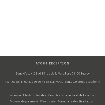
ATOUT RECEPTION
Zone d'activité Sud
34 rue de la Verpillere
71100 Sevrey
TÉL. :
03 85 41 00 42 / 06 08 43 61 80
E-MAIL :
contact@atoutreception.fr
Livraison
Mentions légales
Conditions de vente et de location
Moyens de paiement
Plan du site
Formulaire de rétractation