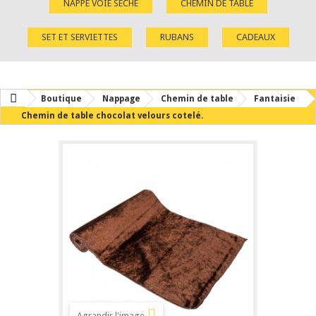
NAPPE VOIE SÈCHE
CHEMIN DE TABLE
SET ET SERVIETTES
RUBANS
CADEAUX
Boutique
Nappage
Chemin de table
Fantaisie
Chemin de table chocolat velours cotelé.
Agrandir l'image