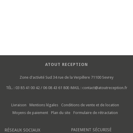
ATOUT RECEPTION
Zone d'activité Sud
34 rue de la Verpillere
71100 Sevrey
TÉL. :
03 85 41 00 42 / 06 08 43 61 80
E-MAIL :
contact@atoutreception.fr
Livraison
Mentions légales
Conditions de vente et de location
Moyens de paiement
Plan du site
Formulaire de rétractation
PAIEMENT SÉCURISÉ
RÉSEAUX SOCIAUX