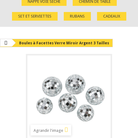
NAPPE VOIE SÈCHE
CHEMIN DE TABLE
SET ET SERVIETTES
RUBANS
CADEAUX
Boules à Facettes Verre Miroir Argent 3 Tailles
Agrandir l'image