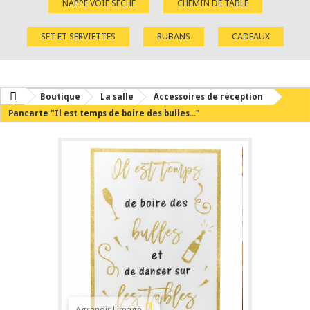
NAPPE VOIE SÈCHE
CHEMIN DE TABLE
SET ET SERVIETTES
RUBANS
CADEAUX
Boutique
La salle
Accessoires de réception
Pancarte "Il est temps de boire des bulles..."
Agrandir l'image