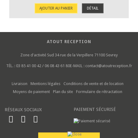
AJOUTER AU PANIER
DÉTAIL
ATOUT RECEPTION
Zone d'activité Sud
34 rue de la Verpillere
71100 Sevrey
TÉL. :
03 85 41 00 42 / 06 08 43 61 80
E-MAIL :
contact@atoutreception.fr
Livraison
Mentions légales
Conditions de vente et de location
Moyens de paiement
Plan du site
Formulaire de rétractation
PAIEMENT SÉCURISÉ
RÉSEAUX SOCIAUX