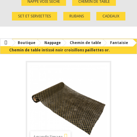
NAPPE VOIE SÈCHE
CHEMIN DE TABLE
SET ET SERVIETTES
RUBANS
CADEAUX
Boutique
Nappage
Chemin de table
Fantaisie
Chemin de table intissé noir croisillons paillettes or.
Agrandir l'image