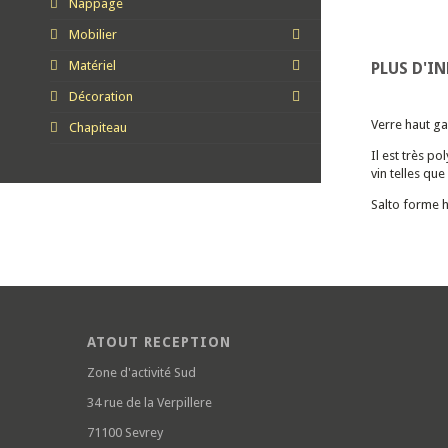
Nappage
Mobilier
Matériel
PLUS D'I
Décoration
Verre haut ga
Chapiteau
Il est très p
vin telles qu
Salto forme h
ATOUT RECEPTION
Zone d'activité Sud
34 rue de la Verpillere
71100 Sevrey