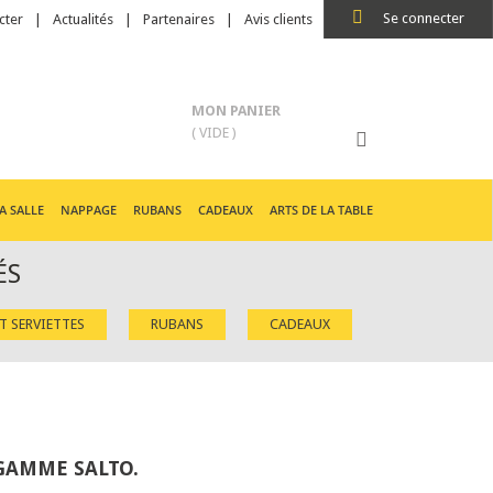
Se connecter
cter
Actualités
Partenaires
Avis clients
MON PANIER
( VIDE )
A SALLE
NAPPAGE
RUBANS
CADEAUX
ARTS DE LA TABLE
ÉS
ET SERVIETTES
RUBANS
CADEAUX
GAMME SALTO.