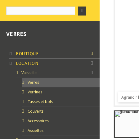
VERRES
BOUTIQUE
LOCATION
Vaisselle
Verres
Verrines
Agrandir 
Tasses et bols
Couverts
Accessoires
Assiettes