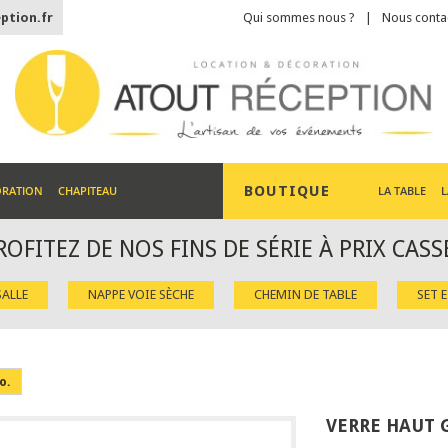
ption.fr
Qui sommes nous ?
Nous conta
BOUTIQUE
ORATION
CHAPITEAU
LA TABLE
L
ROFITEZ DE NOS FINS DE SÉRIE À PRIX CASS
ALLE
NAPPE VOIE SÈCHE
CHEMIN DE TABLE
SET 
o.
VERRE HAUT 