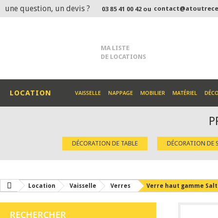
une question, un devis ?
contact@atoutrece
03 85 41 00 42 ou
MA LISTE
DE LOCATIONS
LOCATION
VAISSELLE
NAPPAGE
MOBILIER
MATÉRIEL
DÉC
P
DÉCORATION DE TABLE
DÉCORATION DE S
Location
Vaisselle
Verres
Verre haut gamme Salt
RECHERCHER