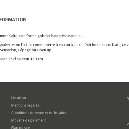
NFORMATION
mme Salto, une forme gobelet haut très pratique.
olyvalent et on l'utilise comme verre à eau ou à jus de fruit lors des cocktails
e Sensation, Cépage ou Open up.
aute 35 cl hauteur 12.1 cm
Livraison
R
Mentions légales
Conditions de vente et de location
Moyens de paiement
P
Plan du site