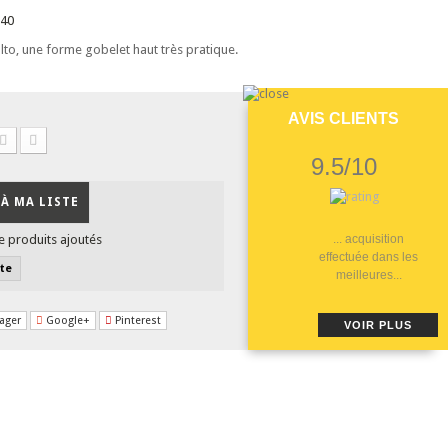
040
to, une forme gobelet haut très pratique.
AVIS CLIENTS
9.5/10
À MA LISTE
e produits ajoutés
... acquisition
effectuée dans les
ste
meilleures...
ager
Google+
Pinterest
VOIR PLUS