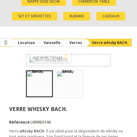
NAPPE VOIE SÈCHE
CHEMIN DE TABLE
SET ET SERVIETTES
RUBANS
CADEAUX
Location
Vaisselle
Verres
Verre whisky BACH.
Agrandir l'image
VERRE WHISKY BACH.
Référence
LVERRE0140
Verre
whisky BACH
. Il est idéal pour la dégustation de whisky ou
tout autre spiritueux. Son fond lourd et la finesse de ses lignes