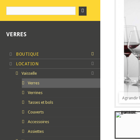
VERRES
BOUTIQUE
LOCATION
Vaisselle
Verres
Verrines
Agrandir 
Tasses et bols
Couverts
Accessoires
Assiettes