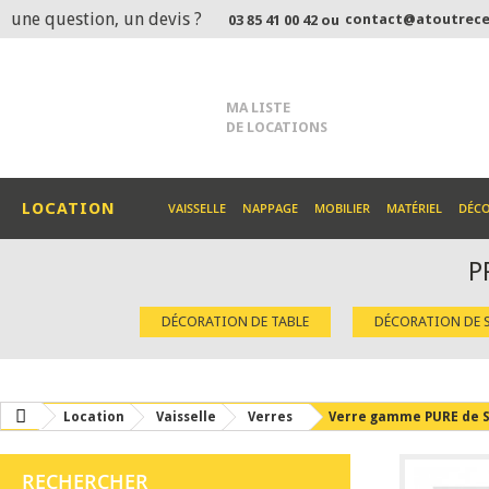
une question, un devis ?
contact@atoutrece
03 85 41 00 42 ou
MA LISTE
DE LOCATIONS
LOCATION
VAISSELLE
NAPPAGE
MOBILIER
MATÉRIEL
DÉC
P
DÉCORATION DE TABLE
DÉCORATION DE S
Location
Vaisselle
Verres
Verre gamme PURE de 
RECHERCHER