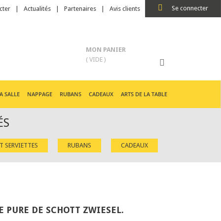
Se connecter
cter
Actualités
Partenaires
Avis clients
MON PANIER
( VIDE )
A SALLE
NAPPAGE
RUBANS
CADEAUX
ARTS DE LA TABLE
ÉS
ET SERVIETTES
RUBANS
CADEAUX
 PURE DE SCHOTT ZWIESEL.