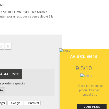
160
de
SCHOTT ZWIESEL
. Des formes
ntemporaines pour ce verre dédié à la
AVIS CLIENTS
9.5/10
À MA LISTE
e produits ajoutés
Réception rapide et
produit très bien
ste
emballé ....
ager
Google+
Pinterest
VOIR PLUS