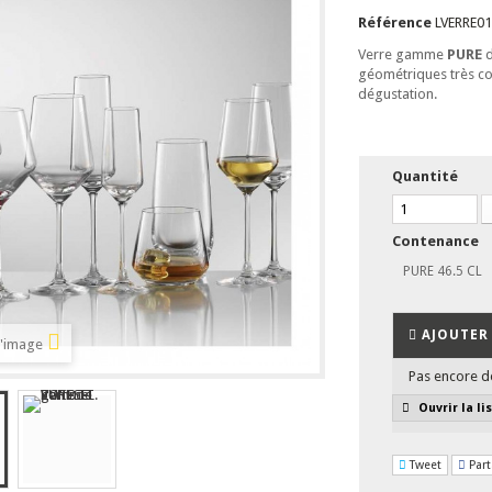
Référence
LVERRE0
Verre gamme
PURE
géométriques très co
dégustation.
Quantité
Contenance
PURE 46.5 CL
AJOUTER 
l'image
Pas encore d
Ouvrir la li
Tweet
Part