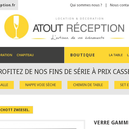
ption.fr
Qui sommes nous ?
Nous conta
BOUTIQUE
ORATION
CHAPITEAU
LA TABLE
L
ROFITEZ DE NOS FINS DE SÉRIE À PRIX CASS
ALLE
NAPPE VOIE SÈCHE
CHEMIN DE TABLE
SET 
SCHOTT ZWIESEL.
VERRE GAMME