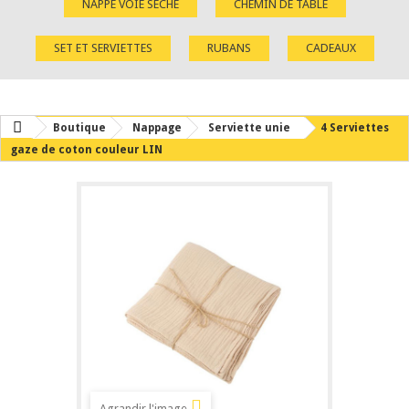
NAPPE VOIE SÈCHE
CHEMIN DE TABLE
SET ET SERVIETTES
RUBANS
CADEAUX
Boutique
Nappage
Serviette unie
4 Serviettes
gaze de coton couleur LIN
Agrandir l'image