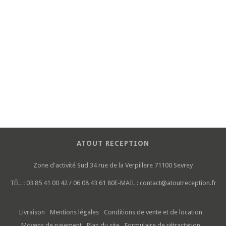
ATOUT RECEPTION
Zone d'activité Sud
34 rue de la Verpillere
71100 Sevrey
TÉL. :
03 85 41 00 42 / 06 08 43 61 80
E-MAIL :
contact@atoutreception.fr
Livraison
Mentions légales
Conditions de vente et de location
Moyens de paiement
Plan du site
Formulaire de rétractation