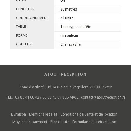
Uni
MOTIF
20 mètres
LONGUEUR
A l'unité
CONDITIONNEMENT
Tous types de fête
THÈME
en rouleau
FORME
Champagne
COULEUR
ATOUT RECEPTION
Zone d'activité Sud
34 rue de la Verpillere
71100 Sevrey
TÉL. :
03 85 41 00 42 / 06 08 43 61 80
E-MAIL :
contact@atoutreception.fr
Livraison
Mentions légales
Conditions de vente et de location
Moyens de paiement
Plan du site
Formulaire de rétractation