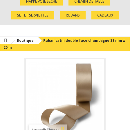
NAPPE VOIE SÈCHE
CHEMIN DE TABLE
SET ET SERVIETTES
RUBANS
CADEAUX
Boutique
Ruban satin double face champagne 38 mm x
20 m
Agrandir l'image