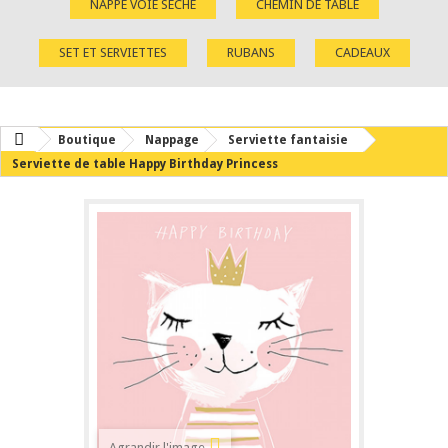
NAPPE VOIE SÈCHE
CHEMIN DE TABLE
SET ET SERVIETTES
RUBANS
CADEAUX
Boutique
Nappage
Serviette fantaisie
Serviette de table Happy Birthday Princess
Agrandir l'image