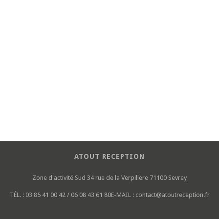
ATOUT RECEPTION
Zone d'activité Sud
34 rue de la Verpillere
71100 Sevrey
TÉL. :
03 85 41 00 42 / 06 08 43 61 80
E-MAIL :
contact@atoutreception.fr