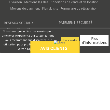
Livraison
Mentions légales
Conditions de vente et de location
Moyens de paiement
Plan du site
Formulaire de rétractation
PAIEMENT SÉCURISÉ
RÉSEAUX SOCIAUX
Notre boutique utilise des cookies pour
améliorer l'expérience utilisateur et nous
Plus
vous recommandons d'accepter leur
d'informations
utilisation pour profiter pleinement de
AVIS CLIENTS
votre navigation.
9.5/10
Parfait
VOIR PLUS
Rouge Cerise