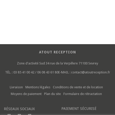
ATOUT RECEPTION
Zone d'activité Sud
34 rue de la Verpillere
71100 Sevrey
TÉL. :
03 85 41 00 42 / 06 08 43 61 80
E-MAIL :
contact@atoutreception.fr
Livraison
Mentions légales
Conditions de vente et de location
Moyens de paiement
Plan du site
Formulaire de rétractation
PAIEMENT SÉCURISÉ
RÉSEAUX SOCIAUX