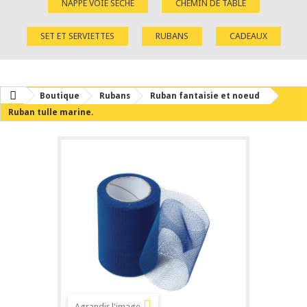
NAPPE VOIE SÈCHE
CHEMIN DE TABLE
SET ET SERVIETTES
RUBANS
CADEAUX
Boutique
Rubans
Ruban fantaisie et noeud
Ruban tulle marine.
Agrandir l'image