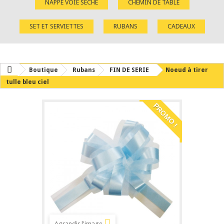
NAPPE VOIE SÈCHE
CHEMIN DE TABLE
SET ET SERVIETTES
RUBANS
CADEAUX
Boutique
Rubans
FIN DE SERIE
Noeud à tirer
tulle bleu ciel
PROMO !
Agrandir l'image