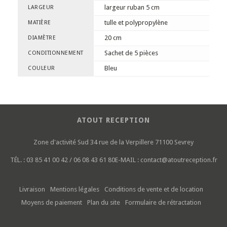
largeur ruban 5 cm
LARGEUR
tulle et polypropylène
MATIÈRE
20 cm
DIAMÈTRE
Sachet de 5 pièces
CONDITIONNEMENT
Bleu
COULEUR
ATOUT RECEPTION
Zone d'activité Sud
34 rue de la Verpillere
71100 Sevrey
TÉL. :
03 85 41 00 42 / 06 08 43 61 80
E-MAIL :
contact@atoutreception.fr
Livraison
Mentions légales
Conditions de vente et de location
Moyens de paiement
Plan du site
Formulaire de rétractation