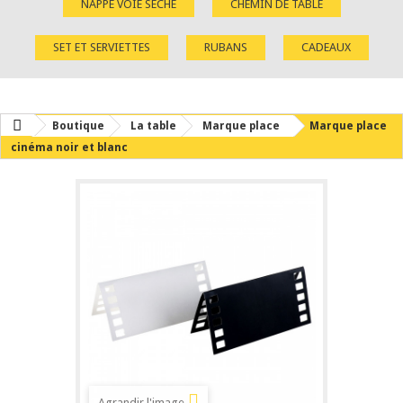
NAPPE VOIE SÈCHE
CHEMIN DE TABLE
SET ET SERVIETTES
RUBANS
CADEAUX
Boutique
La table
Marque place
Marque place
cinéma noir et blanc
Agrandir l'image