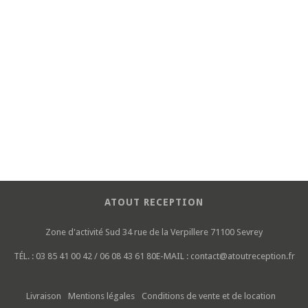
ATOUT RECEPTION
Zone d'activité Sud
34 rue de la Verpillere
71100 Sevrey
TÉL. :
03 85 41 00 42 / 06 08 43 61 80
E-MAIL :
contact@atoutreception.fr
Livraison
Mentions légales
Conditions de vente et de location