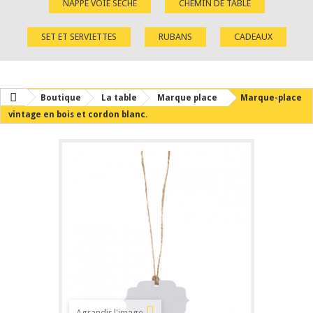
NAPPE VOIE SÈCHE
CHEMIN DE TABLE
SET ET SERVIETTES
RUBANS
CADEAUX
Boutique
La table
Marque place
Marque-place
vintage en bois et cordon blanc.
Agrandir l'image