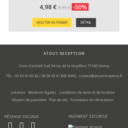
4,98 €
-50%
9,95 €
AJOUTER AU PANIER
DÉTAIL
ATOUT RECEPTION
Zone d'activité Sud
34 rue de la Verpillere
71100 Sevrey
TÉL. :
03 85 41 00 42 / 06 08 43 61 80
E-MAIL :
contact@atoutreception.fr
Livraison
Mentions légales
Conditions de vente et de location
Moyens de paiement
Plan du site
Formulaire de rétractation
PAIEMENT SÉCURISÉ
RÉSEAUX SOCIAUX