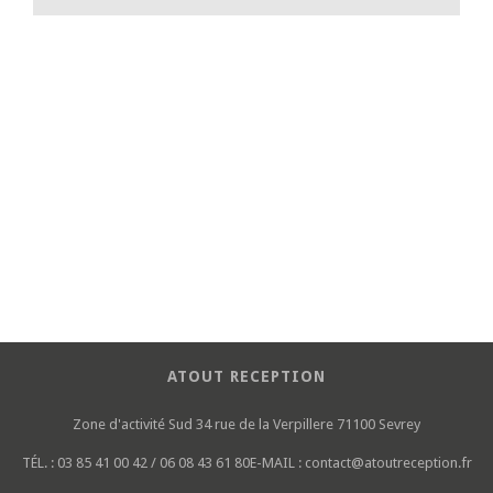
ATOUT RECEPTION
Zone d'activité Sud
34 rue de la Verpillere
71100 Sevrey
TÉL. :
03 85 41 00 42 / 06 08 43 61 80
E-MAIL :
contact@atoutreception.fr