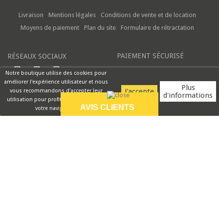
Livraison
Mentions légales
Conditions de vente et de location
Moyens de paiement
Plan du site
Formulaire de rétractation
PAIEMENT SÉCURISÉ
RÉSEAUX SOCIAUX
Notre boutique utilise des cookies pour
améliorer l'expérience utilisateur et nous
Plus
vous recommandons d'accepter leur
d'informations
utilisation pour profiter pleinement de
AVIS CLIENTS
votre navigation.
9.5/10
Bonsoir Madame, Je
vous confirme notre
entière...
VOIR PLUS