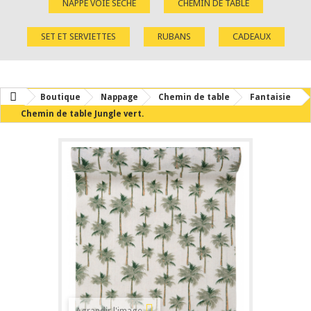
NAPPE VOIE SÈCHE
CHEMIN DE TABLE
SET ET SERVIETTES
RUBANS
CADEAUX
Boutique
Nappage
Chemin de table
Fantaisie
Chemin de table Jungle vert.
Agrandir l'image