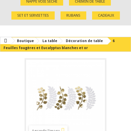
NAPPE VOIE SÈCHE
CHEMIN DE TABLE
SET ET SERVIETTES
RUBANS
CADEAUX
Boutique
La table
Décoration de table
6
Feuilles fougères et Eucalyptus blanches et or
Agrandir l'image