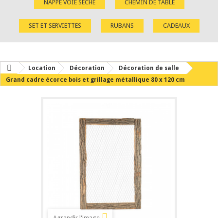
NAPPE VOIE SÈCHE
CHEMIN DE TABLE
SET ET SERVIETTES
RUBANS
CADEAUX
Location
Décoration
Décoration de salle
Grand cadre écorce bois et grillage métallique 80 x 120 cm
Agrandir l'image