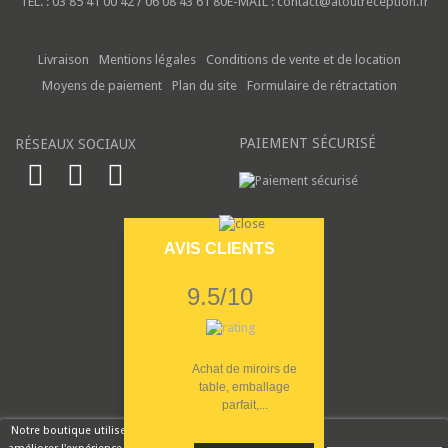
TÉL. :
03 85 41 00 42 / 06 08 43 61 80
E-MAIL :
contact@atoutreception.fr
Livraison
Mentions légales
Conditions de vente et de location
Moyens de paiement
Plan du site
Formulaire de rétractation
PAIEMENT SÉCURISÉ
RÉSEAUX SOCIAUX
AVIS CLIENTS
9.5/10
Achat de miroirs de
table, emballage
parfait,...
Notre boutique utilise des cookies pour