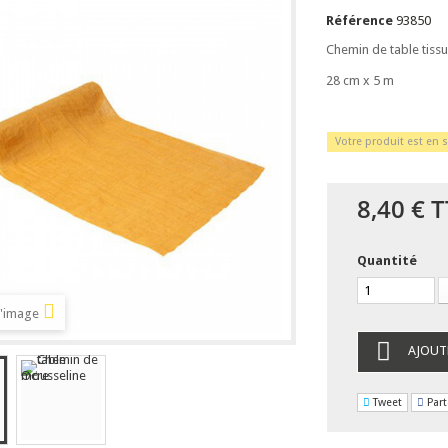
Référence
93850
Chemin de table tiss
28 cm x 5 m
Votre produit est en s
8,40 €
T
Quantité
l'image
AJOUT
Tweet
Part