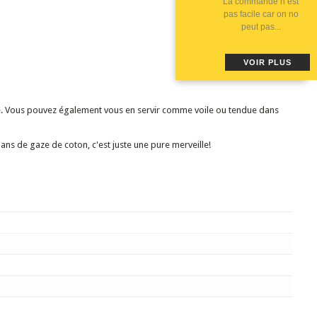
La commande n est
pas facile car on no
peut pas...
VOIR PLUS
ble. Vous pouvez également vous en servir comme voile ou tendue dans
ubans de gaze de coton, c'est juste une pure merveille!