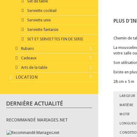
Set de table
Serviette cocktail
Serviette unie
PLUS D'I
Serviette fantaisie
Chemin de tab
SET ET SERVIETTES FIN DE SERIE
La mousseline
Rubans
votre salle o
Cadeaux
Son utilisatio
Arts de la table
Existe en plus
LOCATION
28 cm x 5 m
LARGEUR
DERNIÈRE ACTUALITÉ
MATIÈRE
MOTIF
RECOMMANDÉ MARIAGES.NET
LONGUEU
CONDITI