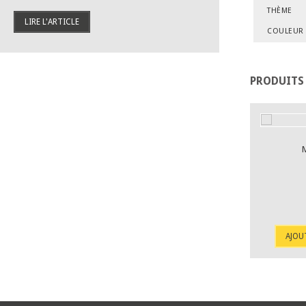
THÈME
LIRE L'ARTICLE
COULEUR
PRODUITS
RUBAN GAZE DE COTON MOUTARDE
5,70 €
AJOUTER AU PANIER
DÉTAIL
AJOU