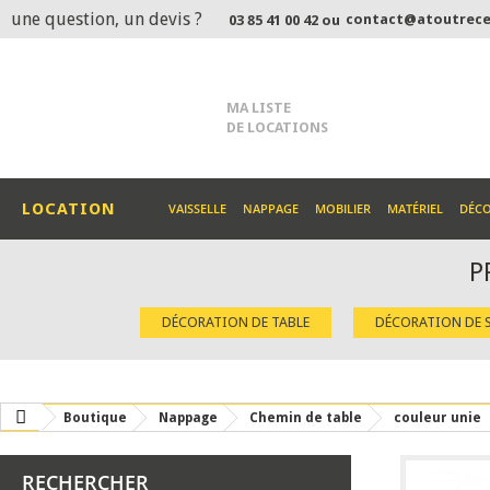
une question, un devis ?
contact@atoutrece
03 85 41 00 42 ou
MA LISTE
DE LOCATIONS
LOCATION
VAISSELLE
NAPPAGE
MOBILIER
MATÉRIEL
DÉC
P
DÉCORATION DE TABLE
DÉCORATION DE S
Boutique
Nappage
Chemin de table
couleur unie
RECHERCHER