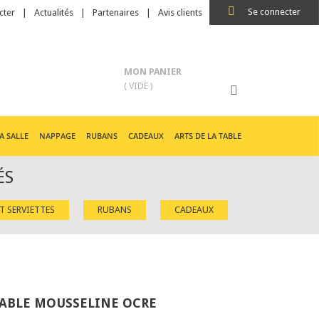
Se connecter
cter
Actualités
Partenaires
Avis clients
MON PANIER
( VIDE )
A SALLE
NAPPAGE
RUBANS
CADEAUX
ARTS DE LA TABLE
ÉS
ET SERVIETTES
RUBANS
CADEAUX
ABLE MOUSSELINE OCRE