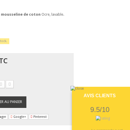
u
mousseline de coton
Ocre, lavable.
tock.
TC
AVIS CLIENTS
ER AU PANIER
9.5/10
ager
Google+
Pinterest