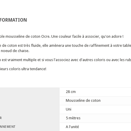
NFORMATION
le mousseline de coton Ocre. Une couleur facile à associer, qu'on adore !
 de coton est très fluide, elle amènera une touche de raffinement à votre ta
u noeud de chaise.
n est vraiment multiple et si vous l'associez avec d'autres coloris ou avec les r
ieurs coloris ultra tendance!
28 cm
Mousseline de coton
Uni
5 mètres
R
A l'unité
ONNEMENT