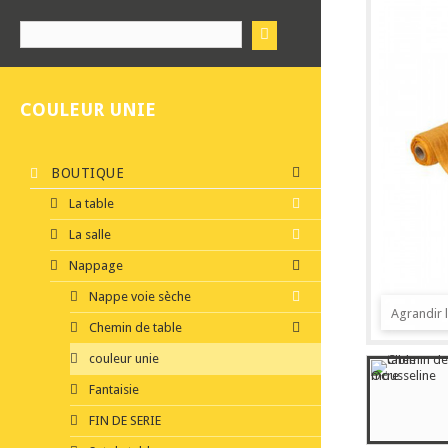
COULEUR UNIE
BOUTIQUE
La table
La salle
Nappage
Nappe voie sèche
Agrandir 
Chemin de table
couleur unie
Fantaisie
FIN DE SERIE