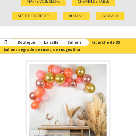
NAPPE VOIE SÈCHE
CHEMIN DE TABLE
SET ET SERVIETTES
RUBANS
CADEAUX
Boutique
La salle
Ballons
Kit arche de 35
ballons dégradé de roses, de rouges & or
Agrandir l'image