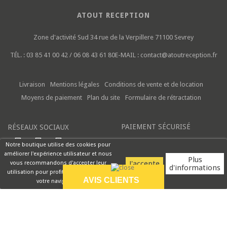
ATOUT RECEPTION
Zone d'activité Sud
34 rue de la Verpillere
71100 Sevrey
TÉL. :
03 85 41 00 42 / 06 08 43 61 80
E-MAIL :
contact@atoutreception.fr
Livraison
Mentions légales
Conditions de vente et de location
Moyens de paiement
Plan du site
Formulaire de rétractation
PAIEMENT SÉCURISÉ
RÉSEAUX SOCIAUX
Notre boutique utilise des cookies pour
améliorer l'expérience utilisateur et nous
Plus
vous recommandons d'accepter leur
d'informations
utilisation pour profiter pleinement de
AVIS CLIENTS
votre navigation.
9.5/10