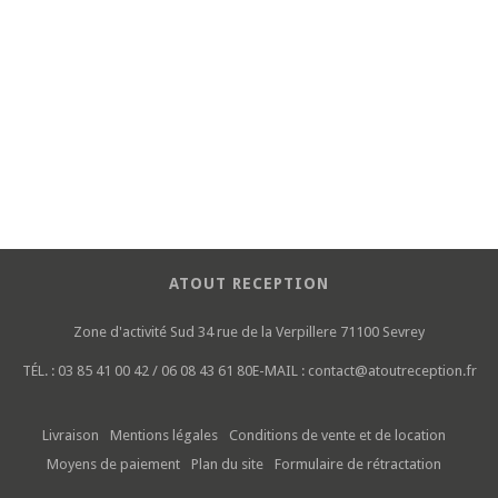
ATOUT RECEPTION
Zone d'activité Sud
34 rue de la Verpillere
71100 Sevrey
TÉL. :
03 85 41 00 42 / 06 08 43 61 80
E-MAIL :
contact@atoutreception.fr
Livraison
Mentions légales
Conditions de vente et de location
Moyens de paiement
Plan du site
Formulaire de rétractation