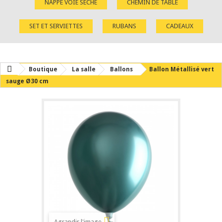
NAPPE VOIE SÈCHE
CHEMIN DE TABLE
SET ET SERVIETTES
RUBANS
CADEAUX
Boutique
La salle
Ballons
Ballon Métallisé vert
sauge Ø30 cm
Agrandir l'image